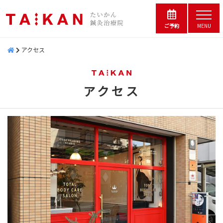
コ
松
ー
メ
の
ン
ニ
ご予約
MENU
鍼
浜
ュ
テ
灸
ー
松
アクセス
ン
院
の
た
ツ
鍼
い
へ
アクセス
灸
か
院
ス
ん
ア
鍼
た
キ
灸
い
ク
ッ
治
か
セ
プ
療
ん
院
ス
鍼
｜
灸
夫
2023-
婦
治
12-
で
療
営