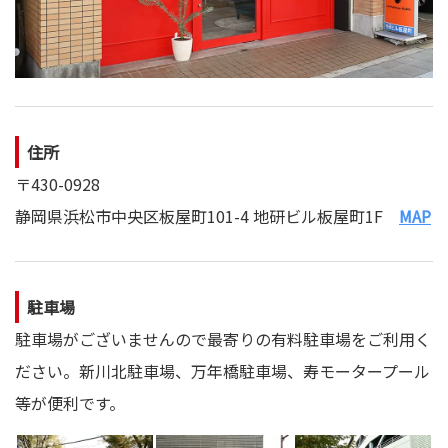
31
院
む
by
｜
浜
夫
taikan
松
婦
の
整
で
体
営
住所
・
む
〒430-0928
美
浜
容
静岡県浜松市中央区板屋町101-4 地研ビル板屋町1F
MAP
松
鍼
の
灸
整
駐車場
体
駐車場がございませんので最寄りの有料駐車場をご利用く
・
ださい。新川北駐車場、万年橋駐車場、寿モータープール
美
容
等が便利です。
鍼