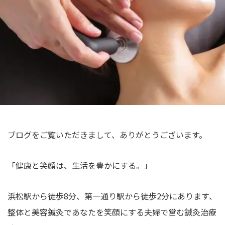
院
む
林
｜
浜
真
夫
松
婦
希
の
整
で
体
営
・
む
美
浜
容
松
鍼
の
灸
ブログをご覧いただきまして、ありがとうございます。
整
体
「健康と笑顔は、生活を豊かにする。」
・
美
浜松駅から徒歩8分、第一通り駅から徒歩2分にあります、
容
整体と美容鍼灸であなたを笑顔にする夫婦で営む鍼灸治療
鍼