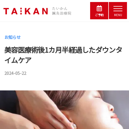
コ
松
ー
メ
の
ン
ニ
ご予約
MENU
鍼
浜
ュ
テ
灸
ー
松
ン
院
の
お知らせ
た
ツ
鍼
い
美容医療術後1カ月半経過したダウンタ
へ
灸
か
イムケア
院
ス
ん
鍼
た
キ
2024-05-22
b
灸
い
ッ
治
y
か
プ
療
ん
鍼
院
鍼
灸
｜
灸
夫
師
婦
治
で
療
小
営