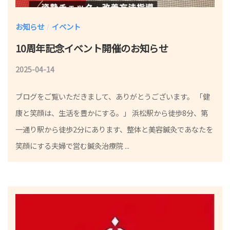
お知らせ
イベント
/
10周年記念イベント開催のお知らせ
2025-04-14
b
y
ブログをご覧いただきまして、ありがとうございます。 「健
院
康と笑顔は、生活を豊かにする。」 浜松駅から徒歩8分、第
長
一通り駅から徒歩2分にあります、整体と美容鍼灸であなたを
笑顔にする夫婦で営む鍼灸治療院 ...
小
林
祐
一