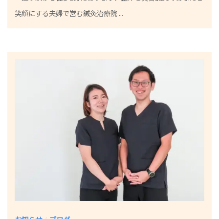
笑顔にする夫婦で営む鍼灸治療院 ...
小
林
祐
一