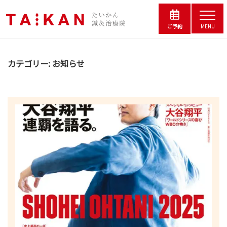
コ
松
ー
メ
の
ン
ニ
ご予約
MENU
鍼
浜
ュ
テ
灸
ー
松
ン
院
の
カテゴリー:
お知らせ
た
ツ
鍼
い
へ
灸
か
院
ス
ん
鍼
た
キ
灸
い
ッ
治
か
プ
療
ん
院
鍼
｜
灸
夫
婦
治
で
療
営