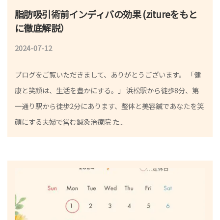
脂肪吸引術前インディバの効果 (zitureをもと
に徹底解説）
2024-07-12
b
y
ブログをご覧いただきまして、ありがとうございます。 「健
鍼
康と笑顔は、生活を豊かにする。」 浜松駅から徒歩8分、第
灸
一通り駅から徒歩2分にあります、整体と美容鍼であなたを笑
師
顔にする夫婦で営む鍼灸治療院 た...
小
林
真
希