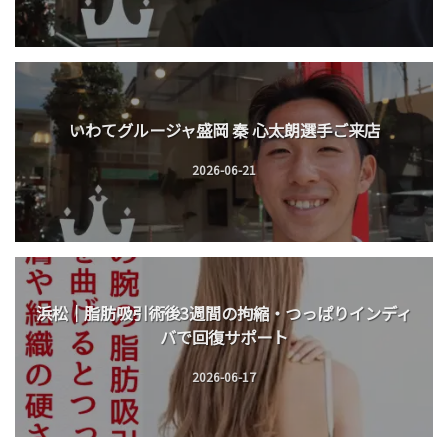
いわてグルージャ盛岡 秦 心太朗選手ご来店
2026-06-21
浜松｜脂肪吸引術後3週間の拘縮・つっぱりインディ
バで回復サポート
2026-06-17