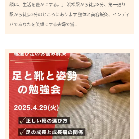
顔は、生活を豊かにする。」 浜松駅から徒歩8分、第一通り
灸
駅から徒歩2分のところにあります 整体と美容鍼灸、インディ
師
バであなたを笑顔にする夫婦で営...
小
林
真
希