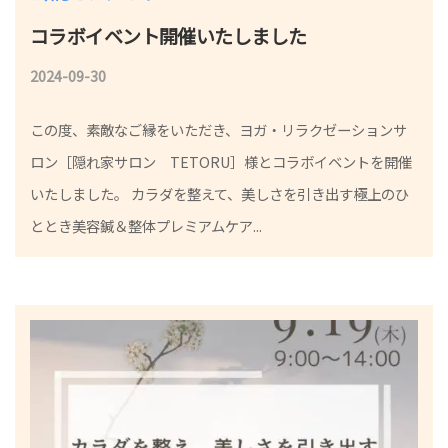
コラボイベント開催いたしました
2024-09-30
b
y
この度、素敵なご縁をいただき、ヨガ・リラクゼーションサ
院
ロン［隠れ家サロン TETORU］様とコラボイベントを開催
長
いたしました。 カラダを整えて、美しさを引き出す極上のひ
ととき美容鍼＆整体プレミアムケア...
小
林
祐
一