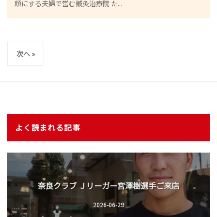
顔にする夫婦で営む鍼灸治療院 た...
小
林
投
次へ »
真
稿
希
の
ペ
ー
ジ
よく読まれる記事
送
り
奈良クラブ Ｊリーガー宮澤樹選手ご来店
2026-06-29