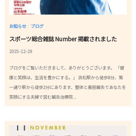
院
む
｜
浜
夫
松
お知らせ
ブログ
/
婦
の
整
で
スポーツ総合雑誌 Number 掲載されました
体
営
・
2025-12-29
b
む
美
y
浜
容
ブログをご覧いただきまして、ありがとうございます。 「健
院
松
鍼
康と笑顔は、生活を豊かにする。」 浜松駅から徒歩8分、第
の
灸
長
一通り駅から徒歩2分にあります、整体と美容鍼灸であなたを
整
体
笑顔にする夫婦で営む鍼灸治療院 ...
小
・
林
美
祐
容
一
鍼