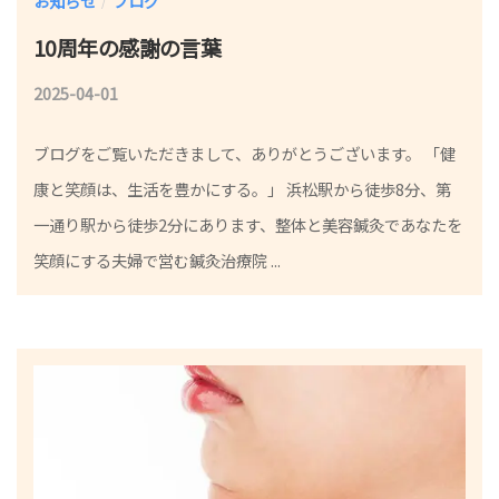
お知らせ
ブログ
/
10周年の感謝の言葉
2025-04-01
b
y
ブログをご覧いただきまして、ありがとうございます。 「健
院
康と笑顔は、生活を豊かにする。」 浜松駅から徒歩8分、第
長
一通り駅から徒歩2分にあります、整体と美容鍼灸であなたを
笑顔にする夫婦で営む鍼灸治療院 ...
小
林
祐
一