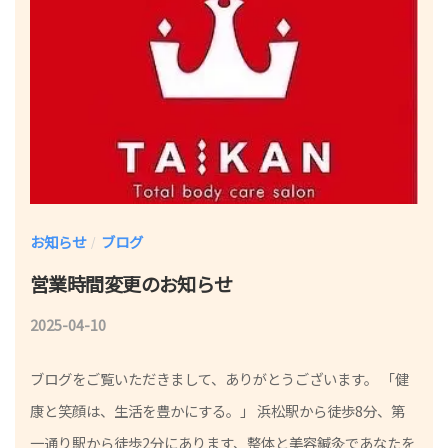
お知らせ
ブログ
/
営業時間変更のお知らせ
2025-04-10
b
y
ブログをご覧いただきまして、ありがとうございます。 「健
院
康と笑顔は、生活を豊かにする。」 浜松駅から徒歩8分、第
長
一通り駅から徒歩2分にあります、整体と美容鍼灸であなたを