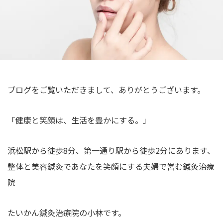
院
む
真
｜
浜
希
夫
松
婦
の
整
で
体
営
・
む
ブログをご覧いただきまして、ありがとうございます。
美
浜
容
松
鍼
「健康と笑顔は、生活を豊かにする。」
の
灸
整
浜松駅から徒歩8分、第一通り駅から徒歩2分にあります、
体
整体と美容鍼灸であなたを笑顔にする夫婦で営む鍼灸治療
・
院
美
容
たいかん鍼灸治療院の小林です。
鍼