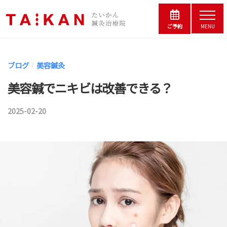
コ
松
ー
メ
の
ン
ニ
ご予約
MENU
鍼
浜
ュ
テ
灸
ー
松
ン
院
の
ブログ
美容鍼灸
/
た
ツ
鍼
い
美容鍼でニキビは改善できる？
へ
灸
か
院
ス
ん
2025-02-20
b
鍼
た
キ
y
灸
い
ッ
治
鍼
か
プ
療
灸
ん
院
鍼
師
｜
灸
夫
婦
治
小
で
療
林
営