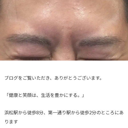
院
む
林
｜
浜
真
夫
松
婦
の
希
整
で
体
営
・
む
美
浜
容
松
鍼
の
灸
ブログをご覧いただき、ありがとうございます。
整
体
「健康と笑顔は、生活を豊かにする。」
・
美
浜松駅から徒歩8分、第一通り駅から徒歩2分のところにあ
容
ります
鍼