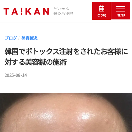
コ
松
ー
メ
の
ン
ニ
ご予約
MENU
鍼
浜
ュ
テ
灸
ー
松
ン
院
の
ブログ
美容鍼灸
/
た
ツ
鍼
い
韓国でボトックス注射をされたお客様に
へ
灸
か
対する美容鍼の施術
院
ス
ん
鍼
た
キ
灸
2025-08-14
b
い
ッ
治
y
か
プ
療
ん
鍼
院
鍼
｜
灸
灸
夫
師
婦
治
で
療
営
小