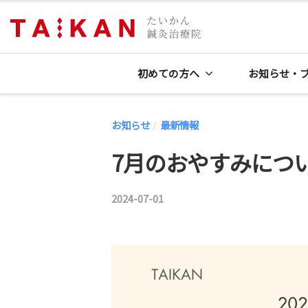
コ
鍼
灸
ン
浜
院
テ
た
松
初めての方へ
お知らせ・
ン
い
の
ツ
か
鍼
へ
お知らせ
最新情報
ん
/
灸
ス
鍼
7月のおやすみにつ
院
キ
灸
た
治
ッ
2024-07-01
b
療
い
プ
y
院
か
｜
鍼
ん
夫
灸
鍼
婦
師
灸
で