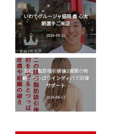
いわてグルージャ盛岡 秦 心太
朗選手ご来店
2026-06-21
浜松｜脂肪吸引術後3週間の拘
縮・つっぱりインディバで回復
サポート
2026-06-17