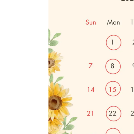
治
営
小
む
療
林
浜
院
真
松
｜
の
希
夫
整
婦
体
・
で
美
営
容
む
鍼
浜
灸
松
の
整