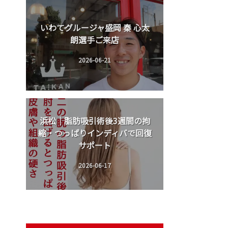
いわてグルージャ盛岡 秦 心太
朗選手ご来店
2026-06-21
浜松｜脂肪吸引術後3週間の拘
縮・つっぱりインディバで回復
サポート
2026-06-17