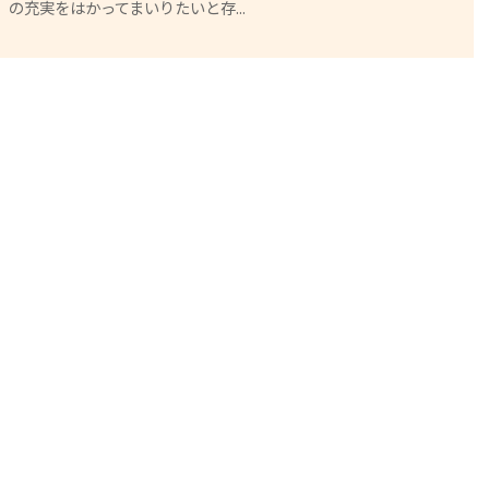
の充実をはかってまいりたいと存...
小
林
祐
一