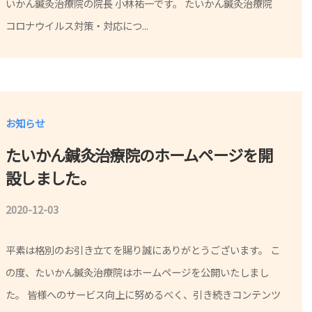
いかん鍼灸治療院の院長 小林祐一です。 たいかん鍼灸治療院
コロナウイルス対策・対応につ...
小
林
祐
一
お知らせ
たいかん鍼灸治療院のホームページを開
設しました。
2020-12-03
b
y
平素は格別のお引き立てを賜り誠にありがとうございます。 こ
院
の度、たいかん鍼灸治療院はホームページを公開いたしまし
長
た。 皆様へのサービス向上に努めるべく、引き続きコンテンツ