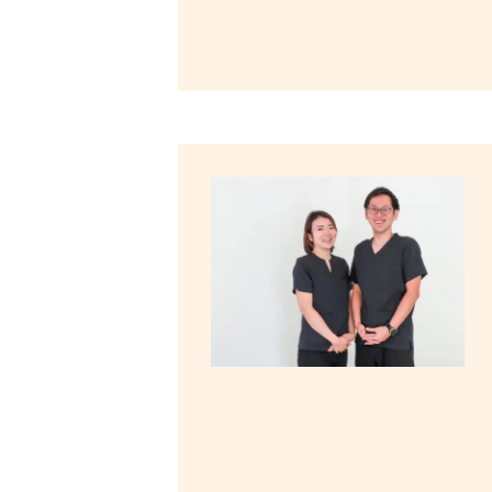
体
・
美
容
鍼
灸