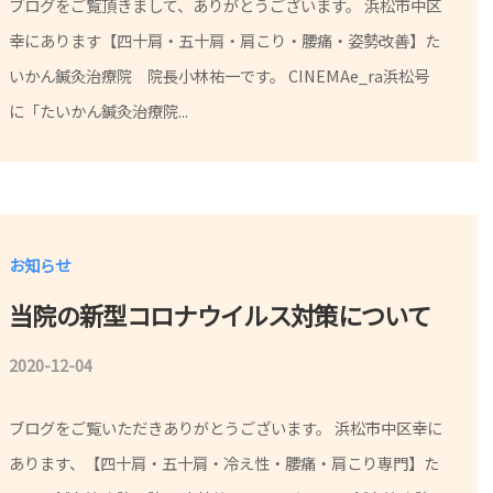
ブログをご覧頂きまして、ありがとうございます。 浜松市中区
院
幸にあります【四十肩・五十肩・肩こり・腰痛・姿勢改善】た
長
いかん鍼灸治療院 院長小林祐一です。 CINEMAe_ra浜松号
に「たいかん鍼灸治療院...
小
林
祐
一
お知らせ
当院の新型コロナウイルス対策について
2020-12-04
b
y
ブログをご覧いただきありがとうございます。 浜松市中区幸に
院
あります、【四十肩・五十肩・冷え性・腰痛・肩こり専門】た
長