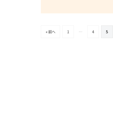
投
« 前へ
1
…
4
5
稿
の
ペ
ー
ジ
送
り