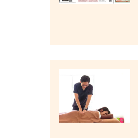
治
営
む
療
浜
院
松
｜
の
夫
整
婦
体
・
で
美
営
容
む
鍼
浜
灸
松
の
整