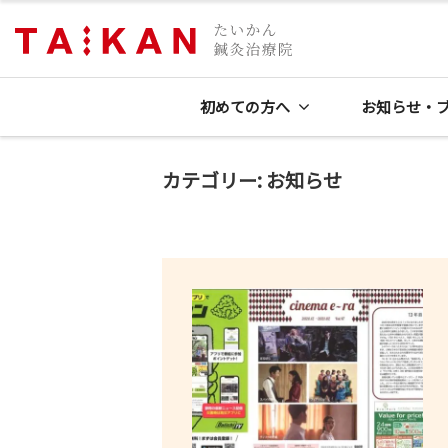
コ
鍼
灸
ン
浜
院
テ
た
松
初めての方へ
お知らせ・
ン
い
の
ツ
か
鍼
へ
カテゴリー:
お知らせ
ん
灸
ス
鍼
院
キ
灸
た
治
ッ
療
い
プ
院
か
｜
ん
夫
鍼
婦
灸
で