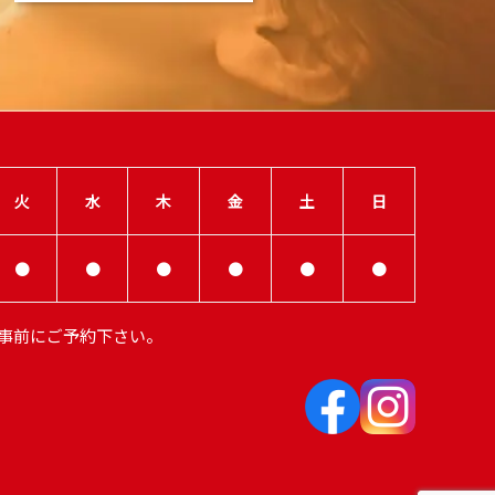
火
水
木
金
土
日
●
●
●
●
●
●
で事前にご予約下さい。