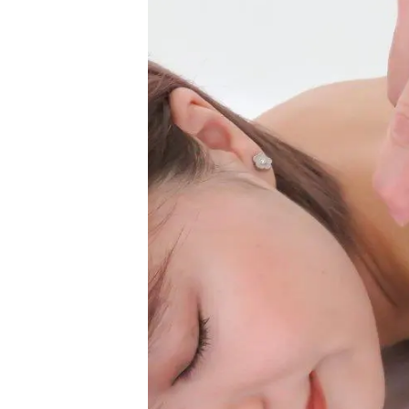
治
営
師
む
療
浜
小
院
松
林
｜
の
真
夫
整
希
婦
体
・
で
美
営
容
む
鍼
浜
灸
松
の
整