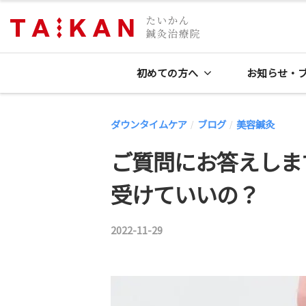
コ
鍼
灸
ン
浜
院
テ
た
松
初めての方へ
お知らせ・
ン
い
の
ツ
か
鍼
へ
ダウンタイムケア
ブログ
美容鍼灸
ん
/
/
灸
ス
鍼
ご質問にお答えしま
院
キ
灸
た
治
ッ
受けていいの？
療
い
プ
院
か
2022-11-29
b
｜
ん
y
夫
鍼
鍼
婦
灸
灸
で