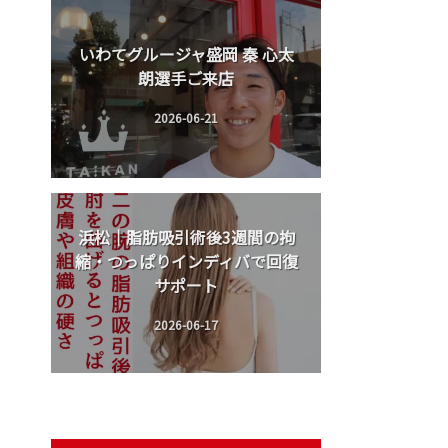
いわてグルージャ盛岡 秦 心太
朗選手ご来店
2026-06-21
浜松｜脂肪吸引術後3週間の拘
縮・つっぱりインディバで回復
サポート
2026-06-17