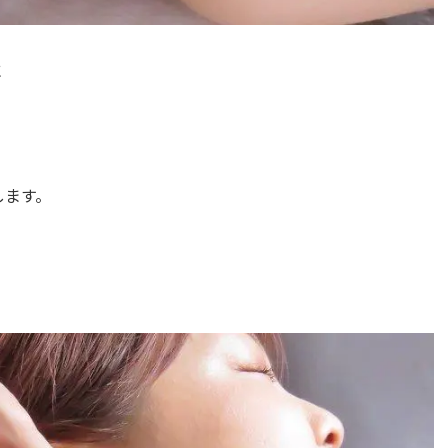
に
します。