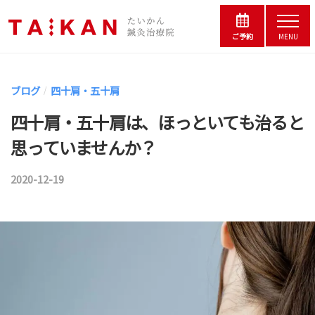
コ
松
ー
メ
の
ン
ニ
ご予約
MENU
鍼
浜
ュ
テ
灸
ー
松
ン
院
の
ブログ
四十肩・五十肩
/
た
ツ
鍼
い
四十肩・五十肩は、ほっといても治ると
へ
灸
か
思っていませんか？
院
ス
ん
鍼
た
キ
灸
2020-12-19
b
い
ッ
治
y
か
プ
療
ん
院
院
鍼
｜
長
灸
夫
婦
治
小
で
療
営
林