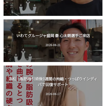
いわてグルージャ盛岡 秦 心太朗選手ご来店
2026-06-21
浜松｜脂肪吸引術後3週間の拘縮・つっぱりインディ
バで回復サポート
2026-06-17