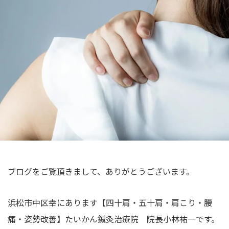
院
む
祐
｜
浜
一
夫
松
婦
の
整
で
体
営
・
む
美
浜
容
松
鍼
の
灸
整
体
ブログをご覧頂きまして、ありがとうございます。
・
美
浜松市中区幸にあります【四十肩・五十肩・肩こり・腰
容
痛・姿勢改善】たいかん鍼灸治療院 院長小林祐一です。
鍼