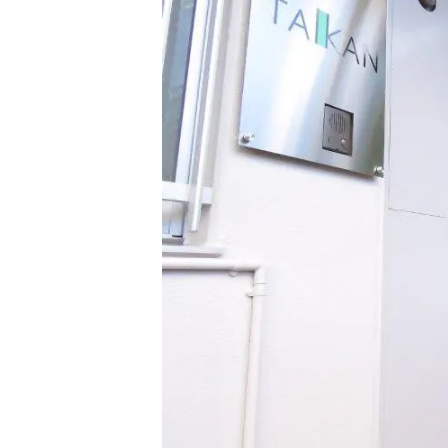
小
治
営
林
む
療
祐
浜
院
一
松
｜
の
夫
整
婦
体
・
で
美
営
容
む
鍼
浜
灸
松
の
整