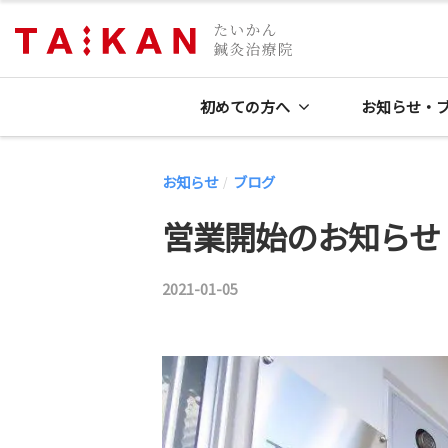
コ
鍼
灸
ン
浜
院
テ
た
松
初めての方へ
お知らせ・
ン
い
の
ツ
か
鍼
へ
お知らせ
ブログ
ん
/
灸
ス
鍼
営業開始のお知らせ
院
キ
灸
た
治
ッ
2021-01-05
b
療
い
プ
y
院
か
｜
院
ん
夫
長
鍼
婦
灸
で