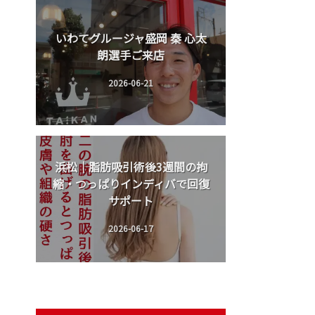
いわてグルージャ盛岡 秦 心太
朗選手ご来店
2026-06-21
浜松｜脂肪吸引術後3週間の拘
縮・つっぱりインディバで回復
サポート
2026-06-17